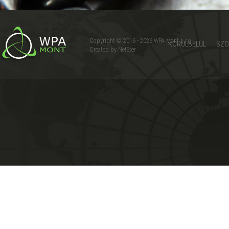
Copyright © 2016 - 2026
WPA Mont s.r.o.
KÖRÜLBELÜL
SZO
Created by
NetSter